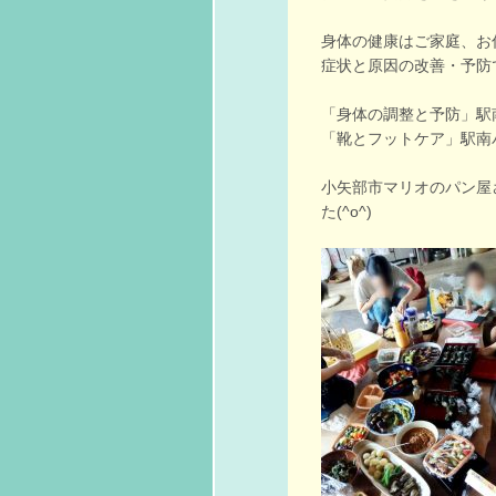
身体の健康はご家庭、お
症状と原因の改善・予防で
「身体の調整と予防」駅
「靴とフットケア」駅南
小矢部市マリオのパン屋
た(^o^)