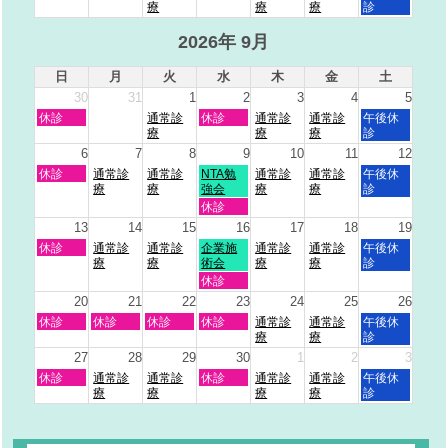
曜
曜
曜
曜
曜
曜
2026
2026
2026
療
2026
2026
療
2026
療
2026
診
月
日,
日,
日,
日,
日,
日,
26th
8
9
9
9
9
9
2026年 9月
2026
月
月
月
月
月
月
30th
1st
2nd
3rd
4th
5th
日
月
火
水
木
金
土
2026
2026
2026
2026
2026
2026
30
31
1
2
3
4
5
日
火
水
木
金
土
休診
通常診
休診
通常診
通常診
午後休
曜
曜
曜
曜
曜
曜
療
療
療
診
日,
日,
日,
日,
日,
日,
6
7
8
9
10
11
12
8
9
9
9
9
9
日
月
火
水
木
金
土
休診
通常診
通常診
NTA勉
通常診
通常診
午後休
月
月
月
月
月
月
曜
曜
曜
曜
曜
曜
曜
療
療
強会
療
療
診
30th
1st
2nd
3rd
4th
5th
日,
日,
日,
日,
日,
日,
日,
水
2026
2026
2026
休診
2026
2026
2026
9
9
9
9
9
9
9
曜
13
14
15
16
17
18
19
月
月
月
月
月
月
月
日,
日
月
火
水
木
金
土
6th
休診
7th
通常診
8th
通常診
9th
企業施
10th
通常診
11th
通常診
12th
午後休
9
曜
曜
曜
曜
曜
曜
曜
2026
2026
療
2026
療
2026
術会
2026
療
2026
療
2026
診
月
日,
日,
日,
日,
日,
日,
日,
水
9th
休診
9
9
9
9
9
9
9
曜
2026
20
21
22
23
24
25
26
月
月
月
月
月
月
月
日,
日
月
火
水
木
金
土
13th
休診
14th
休診
15th
休診
16th
休診
17th
通常診
18th
通常診
19th
午後休
9
曜
曜
曜
曜
曜
曜
曜
2026
2026
2026
2026
2026
療
2026
療
2026
診
月
日,
日,
日,
日,
日,
日,
日,
16th
27
28
29
30
1
2
3
9
9
9
9
9
9
9
2026
日
月
火
水
木
金
土
休診
通常診
通常診
休診
通常診
通常診
午後休
月
月
月
月
月
月
月
曜
曜
曜
曜
曜
曜
曜
療
療
療
療
診
20th
21st
22nd
23rd
24th
25th
26th
日,
日,
日,
日,
日,
日,
日,
2026
2026
2026
2026
2026
2026
2026
9
9
9
9
10
10
10
月
月
月
月
月
月
月