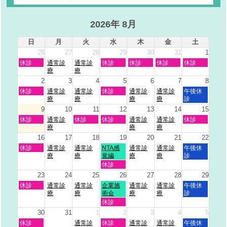
2026年 8月
日
月
火
水
木
金
土
26
27
28
29
30
31
1
日
月
火
水
木
金
土
休診
通常診
通常診
休診
休診
休診
休診
曜
曜
曜
曜
曜
曜
曜
療
療
日,
日,
日,
日,
日,
日,
日,
2
3
4
5
6
7
8
7
7
7
7
7
7
8
日
月
火
水
木
金
土
休診
通常診
通常診
休診
通常診
通常診
午後休
月
月
月
月
月
月
月
曜
曜
曜
曜
曜
曜
曜
療
療
療
療
診
26th
27th
28th
29th
30th
31st
1st
日,
日,
日,
日,
日,
日,
日,
2026
2026
2026
2026
2026
2026
2026
9
10
11
12
13
14
15
8
8
8
8
8
8
8
日
月
火
水
木
金
土
休診
通常診
休診
休診
通常診
通常診
休診
月
月
月
月
月
月
月
曜
曜
曜
曜
曜
曜
曜
療
療
療
2nd
3rd
4th
5th
6th
7th
8th
日,
日,
日,
日,
日,
日,
日,
2026
2026
2026
2026
2026
2026
2026
16
17
18
19
20
21
22
8
8
8
8
8
8
8
日
月
火
水
木
金
土
休診
通常診
通常診
NTA感
通常診
通常診
午後休
月
月
月
月
月
月
月
曜
曜
曜
曜
曜
曜
曜
療
療
覚編
療
療
診
9th
10th
11th
12th
13th
14th
15th
日,
日,
日,
日,
日,
日,
日,
水
2026
2026
2026
2026
休診
2026
2026
2026
8
8
8
8
8
8
8
曜
23
24
25
26
27
28
29
月
月
月
月
月
月
月
日,
日
月
火
水
木
金
土
16th
休診
17th
通常診
18th
通常診
19th
企業施
20th
通常診
21st
通常診
22nd
午後休
8
曜
曜
曜
曜
曜
曜
曜
2026
2026
療
2026
療
2026
術会
2026
療
2026
療
2026
診
月
日,
日,
日,
日,
日,
日,
日,
水
19th
休診
8
8
8
8
8
8
8
曜
2026
30
31
1
2
3
4
5
月
月
月
月
月
月
月
日,
日
火
水
木
金
土
23rd
休診
24th
25th
通常診
26th
休診
27th
通常診
28th
通常診
29th
午後休
8