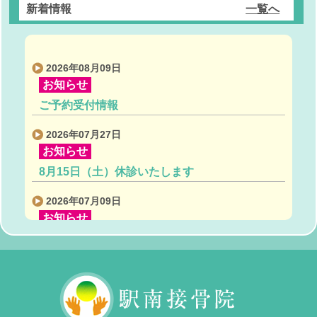
27th
28th
29th
30th
1st
2nd
3rd
新着情報
一覧へ
2026
2026
2026
2026
2026
2026
2026
2026年08月09日
お知らせ
ご予約受付情報
2026年07月27日
お知らせ
8月15日（土）休診いたします
2026年07月09日
お知らせ
7月30日、31日、8月1日都合により休･･･
2026年05月22日
お知らせ
6月26日27日研修のため休診いたします