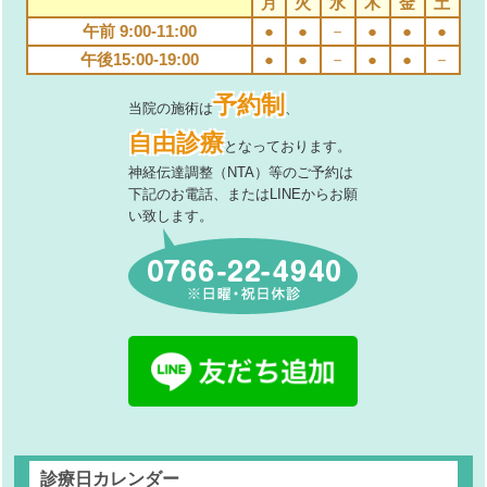
月
火
水
木
金
土
午前 9:00-11:00
●
●
－
●
●
●
午後15:00-19:00
●
●
－
●
●
－
予約制
当院の施術は
、
自由診療
となっております。
神経伝達調整（NTA）等のご予約は
下記のお電話、またはLINEからお願
い致します。
診療日カレンダー